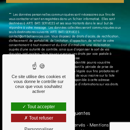
** Les données personnelles communiquées sont nécessaires aux fins de
vous contacter et sont enregistrées dans un fichier informatisé. Elles sont
destinées à ARTI BATI SERVICES et ses sous-traitants dans le seul but de
répondre à votre message. Les données collectées seront communiquées aux
seuls destinataires suivants: ARTI BATI SERVICES
contact@artibatiservices.com. Vous disposez de droits d’accès, de rectification,
d’effacement, de portabilité, de limitation, d’opposition, de retrait de votre
consentement à tout moment et du droit d’introduire une réclamation
auprès d’une autorité de contrôle, ainsi que d’organiser le sort de vos
données post-mortem. Vous pouvez exercer ces droits par voie postale à
l'adresse ou par courrier électronique à l'adresse
contact@artibatiservices.com. Un justificatif d'identité pourra vous être
demandé. Nous conservons vos données pendant la période de prise de
contact puis pendant la durée de prescription légale aux fins probatoires et
de gestion des contentieux. Vous avez le droit de vous inscrire sur la liste
Ce site utilise des cookies et
d'opposition au démarchage téléphonique, disponible à cette adresse:
vous donne le contrôle sur
Bloctel.gouv.fr
. Consultez le site cnil.fr pour plus d’informations sur vos droits.
ceux que vous souhaitez
activer
Tout accepter
Recherches fréquentes
Tout refuser
©
Vistalid
- 2026 - Tous droits réservés -
Mentions légales
Personnaliser