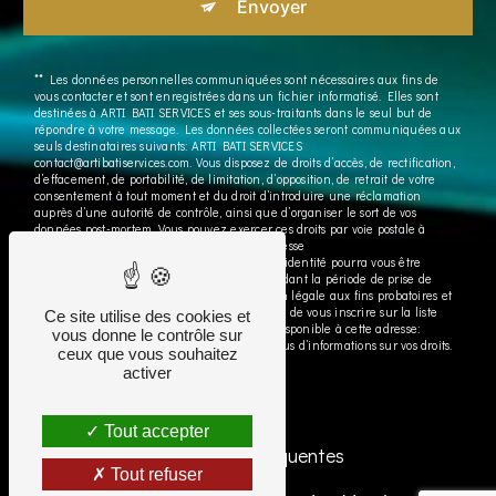
Envoyer
** Les données personnelles communiquées sont nécessaires aux fins de
vous contacter et sont enregistrées dans un fichier informatisé. Elles sont
destinées à ARTI BATI SERVICES et ses sous-traitants dans le seul but de
répondre à votre message. Les données collectées seront communiquées aux
seuls destinataires suivants: ARTI BATI SERVICES
contact@artibatiservices.com. Vous disposez de droits d’accès, de rectification,
d’effacement, de portabilité, de limitation, d’opposition, de retrait de votre
consentement à tout moment et du droit d’introduire une réclamation
auprès d’une autorité de contrôle, ainsi que d’organiser le sort de vos
données post-mortem. Vous pouvez exercer ces droits par voie postale à
l'adresse ou par courrier électronique à l'adresse
contact@artibatiservices.com. Un justificatif d'identité pourra vous être
demandé. Nous conservons vos données pendant la période de prise de
contact puis pendant la durée de prescription légale aux fins probatoires et
de gestion des contentieux. Vous avez le droit de vous inscrire sur la liste
Ce site utilise des cookies et
d'opposition au démarchage téléphonique, disponible à cette adresse:
vous donne le contrôle sur
Bloctel.gouv.fr
. Consultez le site cnil.fr pour plus d’informations sur vos droits.
ceux que vous souhaitez
activer
Tout accepter
Recherches fréquentes
Tout refuser