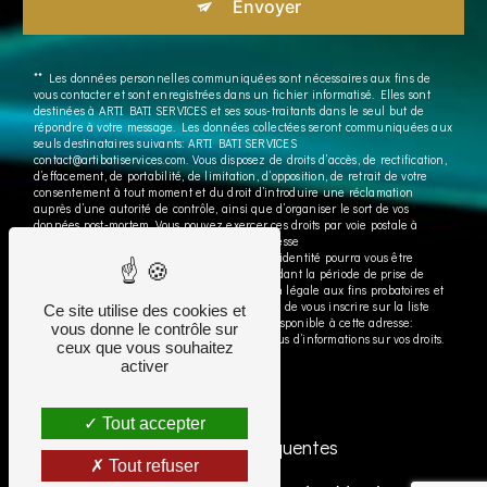
Envoyer
** Les données personnelles communiquées sont nécessaires aux fins de
vous contacter et sont enregistrées dans un fichier informatisé. Elles sont
destinées à ARTI BATI SERVICES et ses sous-traitants dans le seul but de
répondre à votre message. Les données collectées seront communiquées aux
seuls destinataires suivants: ARTI BATI SERVICES
contact@artibatiservices.com. Vous disposez de droits d’accès, de rectification,
d’effacement, de portabilité, de limitation, d’opposition, de retrait de votre
consentement à tout moment et du droit d’introduire une réclamation
auprès d’une autorité de contrôle, ainsi que d’organiser le sort de vos
données post-mortem. Vous pouvez exercer ces droits par voie postale à
l'adresse ou par courrier électronique à l'adresse
contact@artibatiservices.com. Un justificatif d'identité pourra vous être
demandé. Nous conservons vos données pendant la période de prise de
contact puis pendant la durée de prescription légale aux fins probatoires et
de gestion des contentieux. Vous avez le droit de vous inscrire sur la liste
Ce site utilise des cookies et
d'opposition au démarchage téléphonique, disponible à cette adresse:
vous donne le contrôle sur
Bloctel.gouv.fr
. Consultez le site cnil.fr pour plus d’informations sur vos droits.
ceux que vous souhaitez
activer
Tout accepter
Recherches fréquentes
Tout refuser