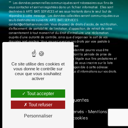
** Les données personnelles communiquées sont nécessaires aux fins de
vous contacter et sont enregistrées dans un fichier informatisé. Elles sont
destinées à ARTI BATI SERVICES et ses sous-traitants dans le seul but de
répondre à votre message. Les données collectées seront communiquées aux
seuls destinataires suivants: ARTI BATI SERVICES
contact@artibatiservices.com. Vous disposez de droits d’accès, de rectification,
d’effacement, de portabilité, de limitation, d’opposition, de retrait de votre
consentement à tout moment et du droit d’introduire une réclamation
auprès d’une autorité de contrôle, ainsi que d’organiser le sort de vos
données post-mortem. Vous pouvez exercer ces droits par voie postale à
l'adresse ou par courrier électronique à l'adresse
contact@artibatiservices.com. Un justificatif d'identité pourra vous être
demandé. Nous conservons vos données pendant la période de prise de
contact puis pendant la durée de prescription légale aux fins probatoires et
de gestion des contentieux. Vous avez le droit de vous inscrire sur la liste
Ce site utilise des cookies et
d'opposition au démarchage téléphonique, disponible à cette adresse:
vous donne le contrôle sur
Bloctel.gouv.fr
. Consultez le site cnil.fr pour plus d’informations sur vos droits.
ceux que vous souhaitez
activer
Tout accepter
Recherches fréquentes
Tout refuser
©
Vistalid
- 2026 - Tous droits réservés -
Mentions légales
Personnaliser
-
Gestion des cookies